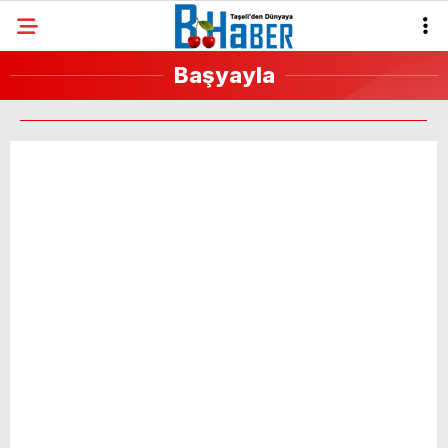
20.5
°
KARAMAN
Başyayla
GALERİ
VİDEO
YAZARLAR
GÜNDEM
BAŞYAYLA
ERMENEK
SARIVELILER
KARAMAN
BÖLGE
EKONOMI
SPOR