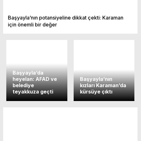
Başyayla’nın potansiyeline dikkat çekti: Karaman
için önemli bir değer
Başyayla’da
heyelan: AFAD ve
Başyayla’nın
belediye
kızları Karaman’da
teyakkuza geçti
kürsüye çıktı