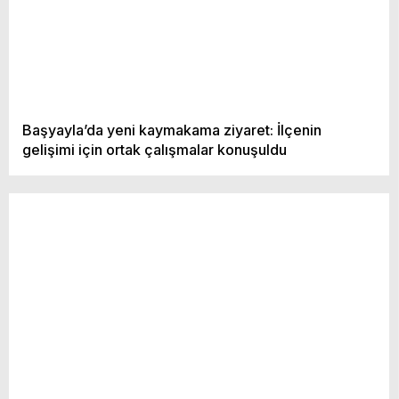
SIYASET
DIĞER
Başyayla’da yeni kaymakama ziyaret: İlçenin
WhatsApp
gelişimi için ortak çalışmalar konuşuldu
İhbar Hattı
Facebook
Instagram