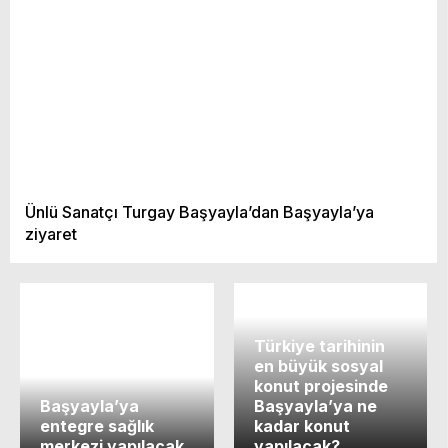
Ünlü Sanatçı Turgay Başyayla’dan Başyayla’ya
ziyaret
Türkiye tarihinin
en büyük sosyal
konut projesinde
Başyayla’ya
Başyayla’ya ne
entegre sağlık
kadar konut
merkezi yapılacak
yapılacak?